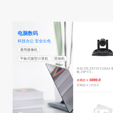
电脑数码
科技办公 安全出色
通用摄像机
平板式微型计算机
照相机
中兴 ZTE ZXV10 V220
机 258*172...
6000.0
本网价￥
官网价￥12938.0