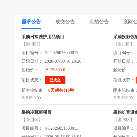
需求公告
成交公告
流拍公告
废除
采购日常洗护用品项目
采购投影仪
【崇川区】
【崇川区】
项目编号：
NT2026073000015
项目编号：
开始日期：
2026-07-30 16:28:20
开始日期：
起始价：
￥139600.0
起始价：
项目状态：
项目状态：
已成交
距本轮结束：
0天
0时
0分
0秒
距本轮结束
查看详情
查看详情
采购冷藏柜项目
采购扩音设
【崇川区】
【港闸区】
项目编号：
NT2026051300011
项目编号：
开始日期：
2026-05-13 09:35:04
开始日期：