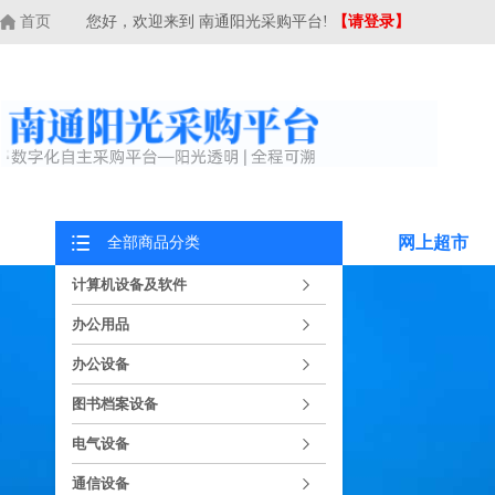
首页
您好，欢迎来到 南通阳光采购平台!
【请登录】
网上超市
全部商品分类
计算机设备及软件
办公用品
办公设备
图书档案设备
电气设备
通信设备