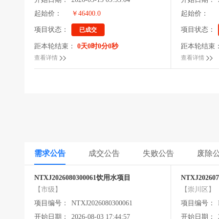
起始价：
￥46400.0
起始价：
项目状态：
项目状态：
已成交
距本轮结束：
0天
0时
0分
0秒
距本轮结束
查看详情
查看详情
需求公告
成交公告
失败公告
废除
NTXJ2026080300061饮用水项目
NTXJ2026
【市级】
【崇川区】
项目编号：
NTXJ2026080300061
项目编号：
开始日期：
2026-08-03 17:44:57
开始日期：