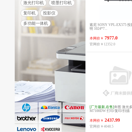
激光打印机
喷墨打印机
复印机
投影仪
多功能一体机
索尼 SONY VPL-EX575 投
明 1024*7...
7977.0
本网价￥
官网价￥12352.0
[厂方最新,在售]
奔图 激光
M7100DW 打印/复印/扫描
2437.99
本网价￥
官网价￥4048.5