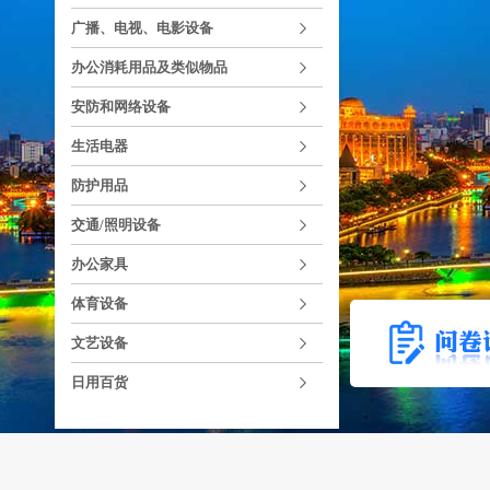
广播、电视、电影设备
办公消耗用品及类似物品
安防和网络设备
生活电器
防护用品
交通/照明设备
办公家具
体育设备
文艺设备
日用百货